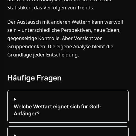
Statistiken, das Verfolgen von Trends.
Der Austausch mit anderen Wettern kann wertvoll
sein – unterschiedliche Perspektiven, neue Ideen,
gegenseitige Kontrolle. Aber Vorsicht vor
Gruppendenken: Die eigene Analyse bleibt die
Grundlage jeder Entscheidung.
Häufige Fragen
Welche Wettart eignet sich für Golf-
Anfänger?