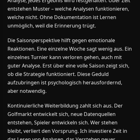
Analyse, jedes Ergebnis wird festgehalten. Über Zeit
entstehen Muster – welche Analysen funktionieren,
welche nicht. Ohne Dokumentation ist Lernen
unmöglich, weil die Erinnerung trügt.
Die Saisonperspektive hilft gegen emotionale
Reaktionen. Eine einzelne Woche sagt wenig aus. Ein
einzelnes Turnier kann verloren gehen, auch mit
guter Analyse. Erst über eine volle Saison zeigt sich,
ob die Strategie funktioniert. Diese Geduld
aufzubringen ist psychologisch herausfordernd,
aber notwendig.
Kontinuierliche Weiterbildung zahlt sich aus. Der
Golfmarkt entwickelt sich, neue Datenquellen
entstehen, Spieler entwickeln sich. Wer stehen
bleibt, verliert den Vorsprung. Ich investiere Zeit in
das Lesen von Analysen, das Verstehen neuer