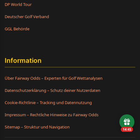
DP World Tour
Deutscher Golf Verband
GGL Behörde
Information
Über Fairway Odds – Experten für Golf Wettanalysen
Datenschutzerklärung – Schutz deiner Nutzerdaten
Cookie-Richtlinie – Tracking und Datennutzung
Impressum – Rechtliche Hinweise zu Fairway Odds
Sitemap – Struktur und Navigation
14:45