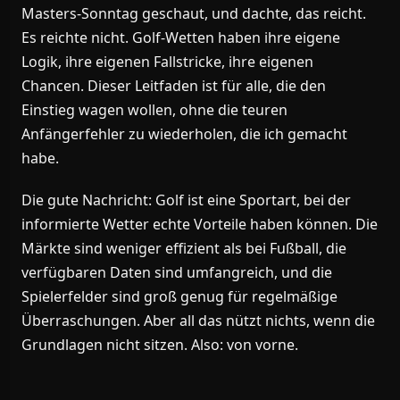
Masters-Sonntag geschaut, und dachte, das reicht.
Es reichte nicht. Golf-Wetten haben ihre eigene
Logik, ihre eigenen Fallstricke, ihre eigenen
Chancen. Dieser Leitfaden ist für alle, die den
Einstieg wagen wollen, ohne die teuren
Anfängerfehler zu wiederholen, die ich gemacht
habe.
Die gute Nachricht: Golf ist eine Sportart, bei der
informierte Wetter echte Vorteile haben können. Die
Märkte sind weniger effizient als bei Fußball, die
verfügbaren Daten sind umfangreich, und die
Spielerfelder sind groß genug für regelmäßige
Überraschungen. Aber all das nützt nichts, wenn die
Grundlagen nicht sitzen. Also: von vorne.