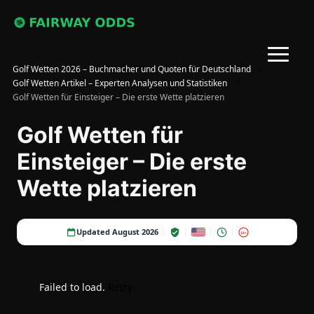
Golf Wetten 2026 – Buchmacher und Quoten für Deutschland
/
Golf Wetten Artikel – Experten Analysen und Statistiken
/
Golf Wetten für Einsteiger – Die erste Wette platzieren
Golf Wetten für
Einsteiger – Die erste
Wette platzieren
Updated August 2026
18+
Failed to load.
Retry