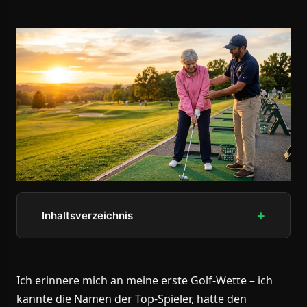
Inhaltsverzeichnis
Ich erinnere mich an meine erste Golf-Wette – ich
kannte die Namen der Top-Spieler, hatte den