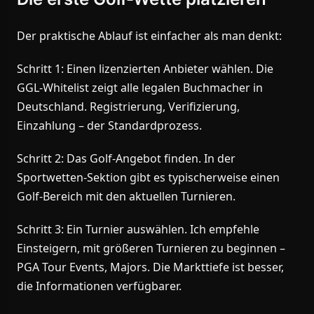
Der praktische Ablauf ist einfacher als man denkt:
Schritt 1: Einen lizenzierten Anbieter wählen. Die
GGL-Whitelist zeigt alle legalen Buchmacher in
Deutschland. Registrierung, Verifizierung,
Einzahlung – der Standardprozess.
Schritt 2: Das Golf-Angebot finden. In der
Sportwetten-Sektion gibt es typischerweise einen
Golf-Bereich mit den aktuellen Turnieren.
Schritt 3: Ein Turnier auswählen. Ich empfehle
Einsteigern, mit größeren Turnieren zu beginnen –
PGA Tour Events, Majors. Die Markttiefe ist besser,
die Informationen verfügbarer.