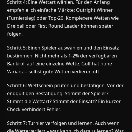
Schritt 4: Eine Wettart wählen. Für den Anfang
empfehle ich einfache Märkte: Outright Winner
(Turniersieg) oder Top-20. Komplexere Wetten wie
Dreiball oder First Round Leader können später
folgen.
Schritt 5: Einen Spieler auswählen und den Einsatz
bestimmen. Nicht mehr als 1-2% der verfügbaren
Bankroll auf eine einzelne Wette. Golf hat hohe
Varianz – selbst gute Wetten verlieren oft.
Schritt 6: Wettschein prüfen und bestätigen. Vor der
endgültigen Bestätigung: Stimmt der Spieler?
Stimmt die Wettart? Stimmt der Einsatz? Ein kurzer
Check verhindert Fehler.
Schritt 7: Turnier verfolgen und lernen. Auch wenn
die Wette verliert – was kann ich daraus lernen? War