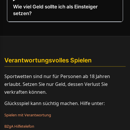
Wie viel Geld sollte ich als Einsteiger
setzen?
Verantwortungsvolles Spielen
Sportwetten sind nur für Personen ab 18 Jahren
erlaubt. Setzen Sie nur Geld, dessen Verlust Sie
verkraften können.
Glücksspiel kann süchtig machen. Hilfe unter:
Spielen mit Verantwortung
BZgA Hilfetelefon